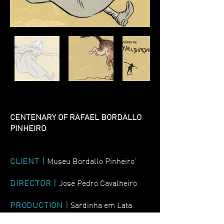
CENTENARY OF RAFAEL BORDALLO
PINHEIRO
CLIENT |
Museu Bordallo Pinheiro
’
DIRECTOR |
José Pedro Cavalheiro
PRODUCTION |
Sardinha em Lata
(Lampadacesa), Insectos