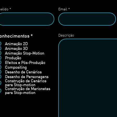
elido
Email
O
onhecimentos
*
Descrição
b
Animação 2D
r
Animação 3D
i
Animação Stop-Motion
g
Produção
a
Efeitos e Pós-Produção
t
Compositing
ó
Desenho de Cenários
r
Desenho de Personagens
i
Construção de Cenários
o
para Stop-motion
Construção de Marionetas
para Stop-motion