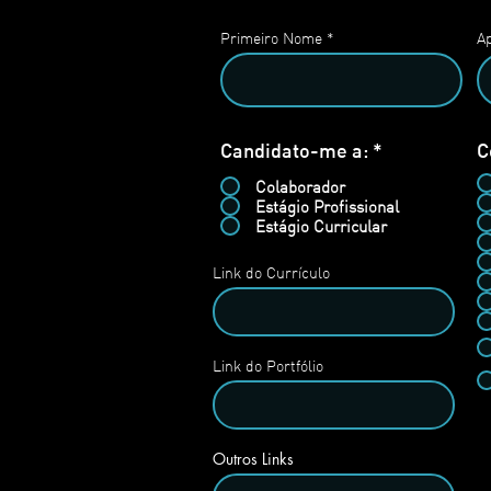
Primeiro Nome
Ap
O
Candidato-me a:
*
C
b
Colaborador
r
Estágio Profissional
i
Estágio Curricular
g
a
t
Link do Currículo
ó
r
i
o
Link do Portfólio
Outros Links