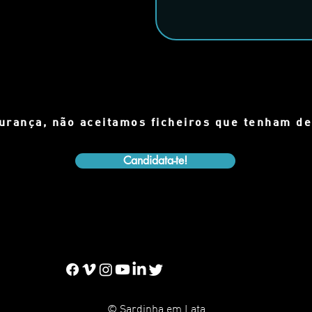
gurança, não
aceitamos
ficheiros que tenham d
Candidata-te!
© Sardinha em Lata