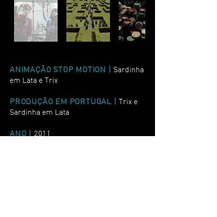
ANIMAÇÃO STOP MOTION |
Sardinha
em Lata e Trix
PRODUÇÃO EM PORTUGAL |
Trix e
Sardinha em Lata
ANO |
2011
Responsáveis pela produção e
animação de todos os planos em stop-
motion: 00:00:28, 00:00:41, 00:00:49.